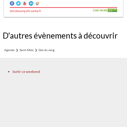
D'autres évènements à découvrir
Agenda
Saint-Malo
Don du sang
Sortir ce weekend
L'agenda des sorties
Lieux & équipements
Marchés du pays de St-Malo
Festivals
Concerts
Sport
Vide-greniers
Proposer un événement
A propos / contact
Facebook